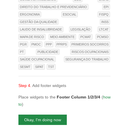
DIREITO DO TRABALHO E PREVIDENCIÁRIO
EPI
ERGONOMIA
ESOCIAL
FISPQ
GESTÃO DA QUALIDADE
INSS
LAUDO DE INSALUBRIDADE
LEGISLAÇÃO
LTCAT
MAPA DE RISCO
MEIO AMBIENTE
PCMAT
PCMSO
PGR
PMOC
PPP
PPRPS
PRIMEIROS SOCORROS
PT
PUBLICIDADE
RISCOS OCUPACIONAIS
SAÚDE OCUPACIONAL
SEGURANÇA DO TRABALHO
SESMT
SIPAT
TST
Step 4.
Add footer widgets
Place widgets to the
Footer Column 1/2/3/4
(
how
to
)
Okay, I'm doing now