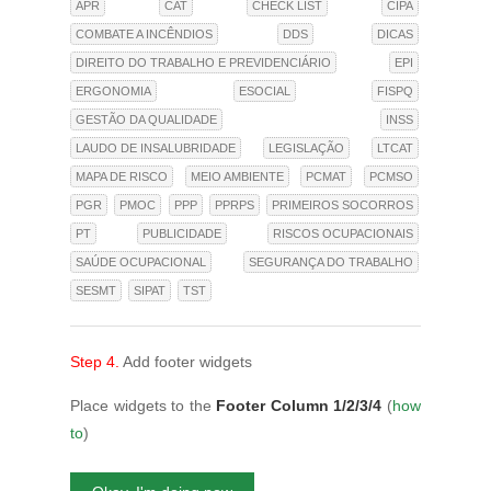
APR
CAT
CHECK LIST
CIPA
COMBATE A INCÊNDIOS
DDS
DICAS
DIREITO DO TRABALHO E PREVIDENCIÁRIO
EPI
ERGONOMIA
ESOCIAL
FISPQ
GESTÃO DA QUALIDADE
INSS
LAUDO DE INSALUBRIDADE
LEGISLAÇÃO
LTCAT
MAPA DE RISCO
MEIO AMBIENTE
PCMAT
PCMSO
PGR
PMOC
PPP
PPRPS
PRIMEIROS SOCORROS
PT
PUBLICIDADE
RISCOS OCUPACIONAIS
SAÚDE OCUPACIONAL
SEGURANÇA DO TRABALHO
SESMT
SIPAT
TST
Step 4.
Add footer widgets
Place widgets to the
Footer Column 1/2/3/4
(
how
to
)