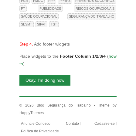
PGR
PMOC
PPP
PPRPS
PRIMEIROS SOCORROS
PT
PUBLICIDADE
RISCOS OCUPACIONAIS
SAÚDE OCUPACIONAL
SEGURANÇA DO TRABALHO
SESMT
SIPAT
TST
Step 4.
Add footer widgets
Place widgets to the
Footer Column 1/2/3/4
(
how
to
)
Okay, I'm doing now
© 2026
Blog Segurança do Trabalho
- Theme by
HappyThemes
Anuncie Conosco
Contato
Cadastre-se
Política de Privacidade