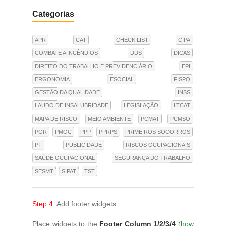
Categorias
APR
CAT
CHECK LIST
CIPA
COMBATE A INCÊNDIOS
DDS
DICAS
DIREITO DO TRABALHO E PREVIDENCIÁRIO
EPI
ERGONOMIA
ESOCIAL
FISPQ
GESTÃO DA QUALIDADE
INSS
LAUDO DE INSALUBRIDADE
LEGISLAÇÃO
LTCAT
MAPA DE RISCO
MEIO AMBIENTE
PCMAT
PCMSO
PGR
PMOC
PPP
PPRPS
PRIMEIROS SOCORROS
PT
PUBLICIDADE
RISCOS OCUPACIONAIS
SAÚDE OCUPACIONAL
SEGURANÇA DO TRABALHO
SESMT
SIPAT
TST
Step 4.
Add footer widgets
Place widgets to the
Footer Column 1/2/3/4
(
how