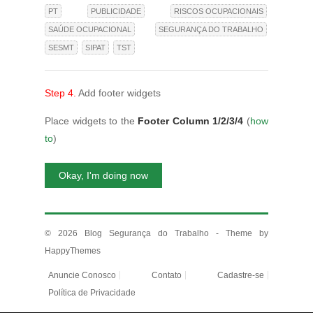
PT
PUBLICIDADE
RISCOS OCUPACIONAIS
SAÚDE OCUPACIONAL
SEGURANÇA DO TRABALHO
SESMT
SIPAT
TST
Step 4.
Add footer widgets
Place widgets to the
Footer Column 1/2/3/4
(
how
to
)
Okay, I'm doing now
© 2026
Blog Segurança do Trabalho
- Theme by
HappyThemes
Anuncie Conosco
Contato
Cadastre-se
Política de Privacidade