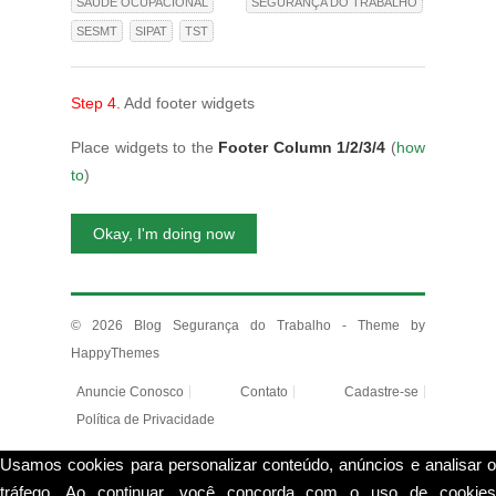
SAÚDE OCUPACIONAL
SEGURANÇA DO TRABALHO
SESMT
SIPAT
TST
Step 4.
Add footer widgets
Place widgets to the
Footer Column 1/2/3/4
(
how
to
)
Okay, I'm doing now
© 2026
Blog Segurança do Trabalho
- Theme by
HappyThemes
Anuncie Conosco
Contato
Cadastre-se
Política de Privacidade
Usamos cookies para personalizar conteúdo, anúncios e analisar o
tráfego. Ao continuar, você concorda com o uso de cookies