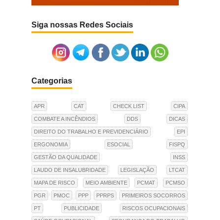
Siga nossas Redes Sociais
Categorias
APR
CAT
CHECK LIST
CIPA
COMBATE A INCÊNDIOS
DDS
DICAS
DIREITO DO TRABALHO E PREVIDENCIÁRIO
EPI
ERGONOMIA
ESOCIAL
FISPQ
GESTÃO DA QUALIDADE
INSS
LAUDO DE INSALUBRIDADE
LEGISLAÇÃO
LTCAT
MAPA DE RISCO
MEIO AMBIENTE
PCMAT
PCMSO
PGR
PMOC
PPP
PPRPS
PRIMEIROS SOCORROS
PT
PUBLICIDADE
RISCOS OCUPACIONAIS