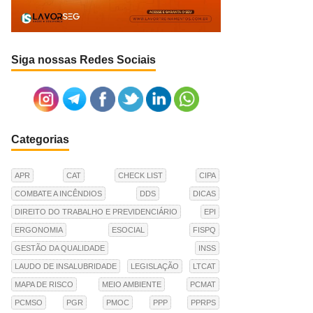
Siga nossas Redes Sociais
Categorias
APR
CAT
CHECK LIST
CIPA
COMBATE A INCÊNDIOS
DDS
DICAS
DIREITO DO TRABALHO E PREVIDENCIÁRIO
EPI
ERGONOMIA
ESOCIAL
FISPQ
GESTÃO DA QUALIDADE
INSS
LAUDO DE INSALUBRIDADE
LEGISLAÇÃO
LTCAT
MAPA DE RISCO
MEIO AMBIENTE
PCMAT
PCMSO
PGR
PMOC
PPP
PPRPS