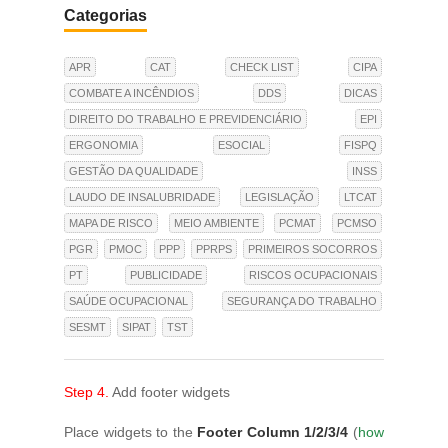
Categorias
APR
CAT
CHECK LIST
CIPA
COMBATE A INCÊNDIOS
DDS
DICAS
DIREITO DO TRABALHO E PREVIDENCIÁRIO
EPI
ERGONOMIA
ESOCIAL
FISPQ
GESTÃO DA QUALIDADE
INSS
LAUDO DE INSALUBRIDADE
LEGISLAÇÃO
LTCAT
MAPA DE RISCO
MEIO AMBIENTE
PCMAT
PCMSO
PGR
PMOC
PPP
PPRPS
PRIMEIROS SOCORROS
PT
PUBLICIDADE
RISCOS OCUPACIONAIS
SAÚDE OCUPACIONAL
SEGURANÇA DO TRABALHO
SESMT
SIPAT
TST
Step 4.
Add footer widgets
Place widgets to the
Footer Column 1/2/3/4
(
how