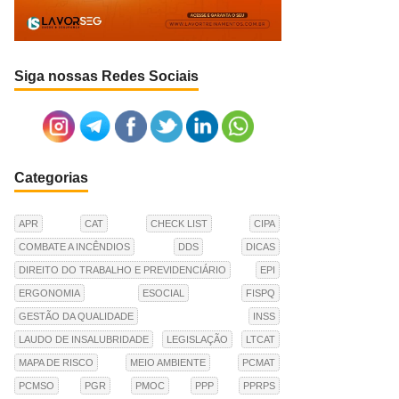
Siga nossas Redes Sociais
Categorias
APR
CAT
CHECK LIST
CIPA
COMBATE A INCÊNDIOS
DDS
DICAS
DIREITO DO TRABALHO E PREVIDENCIÁRIO
EPI
ERGONOMIA
ESOCIAL
FISPQ
GESTÃO DA QUALIDADE
INSS
LAUDO DE INSALUBRIDADE
LEGISLAÇÃO
LTCAT
MAPA DE RISCO
MEIO AMBIENTE
PCMAT
PCMSO
PGR
PMOC
PPP
PPRPS