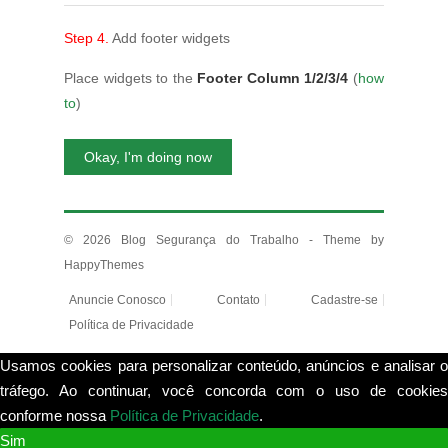
Step 4.
Add footer widgets
Place widgets to the
Footer Column 1/2/3/4
(
how
to
)
Okay, I'm doing now
© 2026
Blog Segurança do Trabalho
- Theme by
HappyThemes
Anuncie Conosco
Contato
Cadastre-se
Política de Privacidade
Usamos cookies para personalizar conteúdo, anúncios e analisar o
tráfego. Ao continuar, você concorda com o uso de cookies
conforme nossa
Política de Privacidade
.
View more
Sim