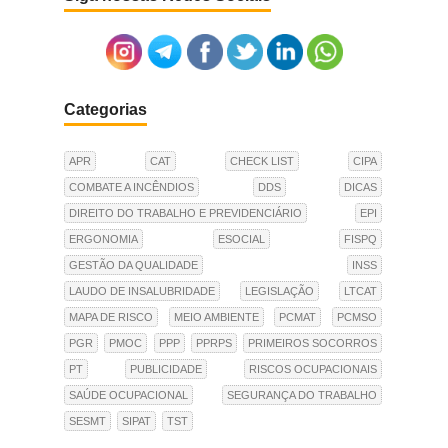
Categorias
APR
CAT
CHECK LIST
CIPA
COMBATE A INCÊNDIOS
DDS
DICAS
DIREITO DO TRABALHO E PREVIDENCIÁRIO
EPI
ERGONOMIA
ESOCIAL
FISPQ
GESTÃO DA QUALIDADE
INSS
LAUDO DE INSALUBRIDADE
LEGISLAÇÃO
LTCAT
MAPA DE RISCO
MEIO AMBIENTE
PCMAT
PCMSO
PGR
PMOC
PPP
PPRPS
PRIMEIROS SOCORROS
PT
PUBLICIDADE
RISCOS OCUPACIONAIS
SAÚDE OCUPACIONAL
SEGURANÇA DO TRABALHO
SESMT
SIPAT
TST