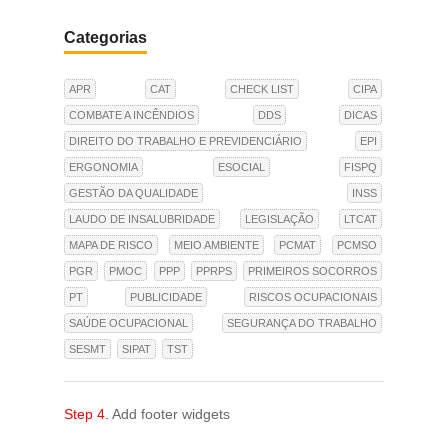
Categorias
APR
CAT
CHECK LIST
CIPA
COMBATE A INCÊNDIOS
DDS
DICAS
DIREITO DO TRABALHO E PREVIDENCIÁRIO
EPI
ERGONOMIA
ESOCIAL
FISPQ
GESTÃO DA QUALIDADE
INSS
LAUDO DE INSALUBRIDADE
LEGISLAÇÃO
LTCAT
MAPA DE RISCO
MEIO AMBIENTE
PCMAT
PCMSO
PGR
PMOC
PPP
PPRPS
PRIMEIROS SOCORROS
PT
PUBLICIDADE
RISCOS OCUPACIONAIS
SAÚDE OCUPACIONAL
SEGURANÇA DO TRABALHO
SESMT
SIPAT
TST
Step 4.
Add footer widgets