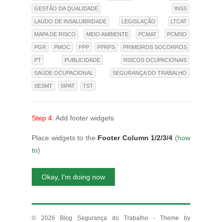
GESTÃO DA QUALIDADE
INSS
LAUDO DE INSALUBRIDADE
LEGISLAÇÃO
LTCAT
MAPA DE RISCO
MEIO AMBIENTE
PCMAT
PCMSO
PGR
PMOC
PPP
PPRPS
PRIMEIROS SOCORROS
PT
PUBLICIDADE
RISCOS OCUPACIONAIS
SAÚDE OCUPACIONAL
SEGURANÇA DO TRABALHO
SESMT
SIPAT
TST
Step 4.
Add footer widgets
Place widgets to the
Footer Column 1/2/3/4
(
how
to
)
Okay, I'm doing now
© 2026
Blog Segurança do Trabalho
- Theme by