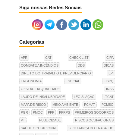
Siga nossas Redes Sociais
Categorias
APR
CAT
CHECK LIST
CIPA
COMBATE A INCÊNDIOS
DDS
DICAS
DIREITO DO TRABALHO E PREVIDENCIÁRIO
EPI
ERGONOMIA
ESOCIAL
FISPQ
GESTÃO DA QUALIDADE
INSS
LAUDO DE INSALUBRIDADE
LEGISLAÇÃO
LTCAT
MAPA DE RISCO
MEIO AMBIENTE
PCMAT
PCMSO
PGR
PMOC
PPP
PPRPS
PRIMEIROS SOCORROS
PT
PUBLICIDADE
RISCOS OCUPACIONAIS
SAÚDE OCUPACIONAL
SEGURANÇA DO TRABALHO