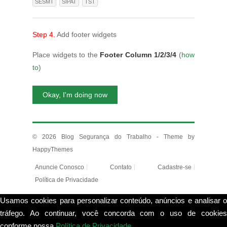
SESMT
SIPAT
TST
Step 4.
Add footer widgets
Place widgets to the
Footer Column 1/2/3/4
(
how
to
)
Okay, I'm doing now
© 2026
Blog Segurança do Trabalho
- Theme by
HappyThemes
Anuncie Conosco
Contato
Cadastre-se
Política de Privacidade
Usamos cookies para personalizar conteúdo, anúncios e analisar o
tráfego. Ao continuar, você concorda com o uso de cookies
conforme nossa
Política de Privacidade
.
View more