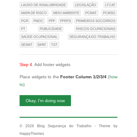
LAUDO DE INSALUBRIDADE
LEGISLAÇÃO
LTCAT
MAPA DE RISCO
MEIO AMBIENTE
PCMAT
PCMSO
PGR
PMOC
PPP
PPRPS
PRIMEIROS SOCORROS
PT
PUBLICIDADE
RISCOS OCUPACIONAIS
SAÚDE OCUPACIONAL
SEGURANÇA DO TRABALHO
SESMT
SIPAT
TST
Step 4.
Add footer widgets
Place widgets to the
Footer Column 1/2/3/4
(
how
to
)
Okay, I'm doing now
© 2026
Blog Segurança do Trabalho
- Theme by
HappyThemes