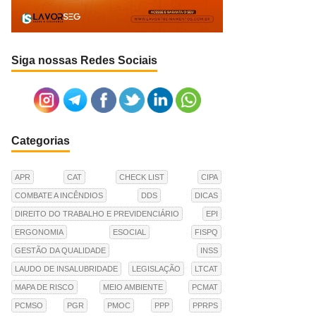
Siga nossas Redes Sociais
Categorias
APR
CAT
CHECK LIST
CIPA
COMBATE A INCÊNDIOS
DDS
DICAS
DIREITO DO TRABALHO E PREVIDENCIÁRIO
EPI
ERGONOMIA
ESOCIAL
FISPQ
GESTÃO DA QUALIDADE
INSS
LAUDO DE INSALUBRIDADE
LEGISLAÇÃO
LTCAT
MAPA DE RISCO
MEIO AMBIENTE
PCMAT
PCMSO
PGR
PMOC
PPP
PPRPS