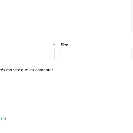
-mail
*
Site
róxima vez que eu comentar.
 to
)