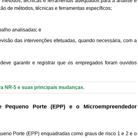
 de métodos, técnicas e ferramentas adequados para a análise e
ação de métodos, técnicas e ferramentas específicos;
alho analisadas; e
revisão das intervenções efetuadas, quando necessária, com a
 deve garantir e registrar que os empregados foram ouvidos
a NR-5 e suas principais mudanças
.
e Pequeno Porte (EPP) e o Microempreendedor
eno Porte (EPP) enquadradas como graus de risco 1 e 2 e o