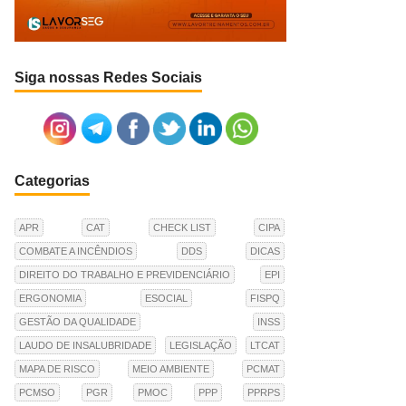
Siga nossas Redes Sociais
Categorias
APR
CAT
CHECK LIST
CIPA
COMBATE A INCÊNDIOS
DDS
DICAS
DIREITO DO TRABALHO E PREVIDENCIÁRIO
EPI
ERGONOMIA
ESOCIAL
FISPQ
GESTÃO DA QUALIDADE
INSS
LAUDO DE INSALUBRIDADE
LEGISLAÇÃO
LTCAT
MAPA DE RISCO
MEIO AMBIENTE
PCMAT
PCMSO
PGR
PMOC
PPP
PPRPS