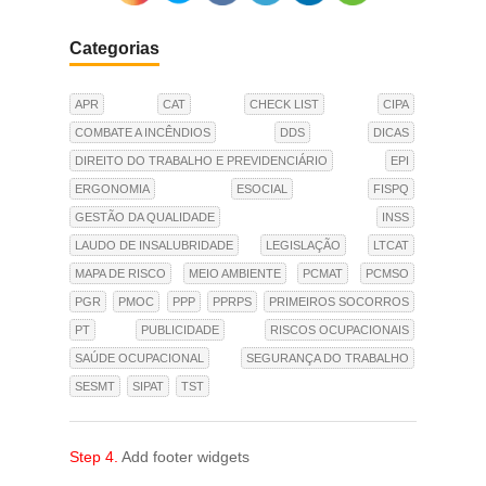
Categorias
APR
CAT
CHECK LIST
CIPA
COMBATE A INCÊNDIOS
DDS
DICAS
DIREITO DO TRABALHO E PREVIDENCIÁRIO
EPI
ERGONOMIA
ESOCIAL
FISPQ
GESTÃO DA QUALIDADE
INSS
LAUDO DE INSALUBRIDADE
LEGISLAÇÃO
LTCAT
MAPA DE RISCO
MEIO AMBIENTE
PCMAT
PCMSO
PGR
PMOC
PPP
PPRPS
PRIMEIROS SOCORROS
PT
PUBLICIDADE
RISCOS OCUPACIONAIS
SAÚDE OCUPACIONAL
SEGURANÇA DO TRABALHO
SESMT
SIPAT
TST
Step 4.
Add footer widgets