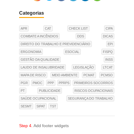
Categorias
APR
CAT
CHECK LIST
CIPA
COMBATE A INCÊNDIOS
DDS
DICAS
DIREITO DO TRABALHO E PREVIDENCIÁRIO
EPI
ERGONOMIA
ESOCIAL
FISPQ
GESTÃO DA QUALIDADE
INSS
LAUDO DE INSALUBRIDADE
LEGISLAÇÃO
LTCAT
MAPA DE RISCO
MEIO AMBIENTE
PCMAT
PCMSO
PGR
PMOC
PPP
PPRPS
PRIMEIROS SOCORROS
PT
PUBLICIDADE
RISCOS OCUPACIONAIS
SAÚDE OCUPACIONAL
SEGURANÇA DO TRABALHO
SESMT
SIPAT
TST
Step 4.
Add footer widgets