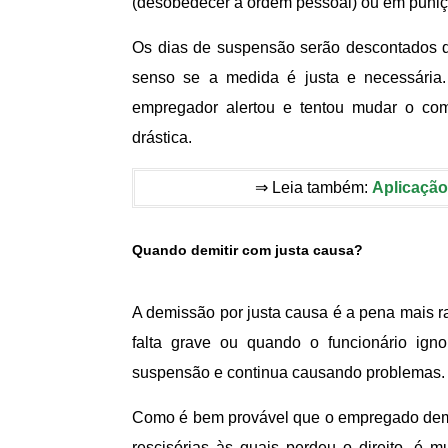
(desobedecer a ordem pessoal) ou em puniç
Os dias de suspensão serão descontados do
senso se a medida é justa e necessária.
empregador alertou e tentou mudar o co
drástica.
⇒ Leia também:
Aplicação
Quando demitir com justa causa?
A demissão por justa causa é a pena mais r
falta grave ou quando o funcionário igno
suspensão e continua causando problemas.
Como é bem provável que o empregado demit
rescisórias às quais perdeu o direito, é 