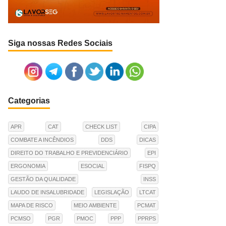
Siga nossas Redes Sociais
Categorias
APR
CAT
CHECK LIST
CIPA
COMBATE A INCÊNDIOS
DDS
DICAS
DIREITO DO TRABALHO E PREVIDENCIÁRIO
EPI
ERGONOMIA
ESOCIAL
FISPQ
GESTÃO DA QUALIDADE
INSS
LAUDO DE INSALUBRIDADE
LEGISLAÇÃO
LTCAT
MAPA DE RISCO
MEIO AMBIENTE
PCMAT
PCMSO
PGR
PMOC
PPP
PPRPS