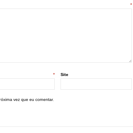
ntário
*
-mail
*
Site
róxima vez que eu comentar.