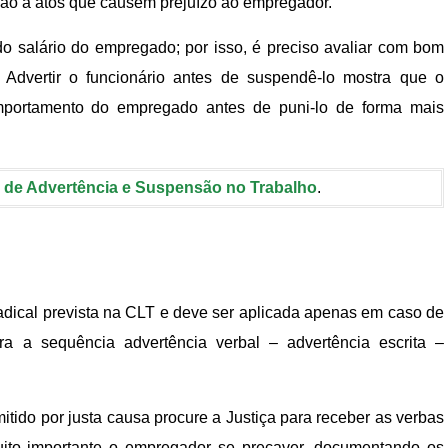
ão a atos que causem prejuízo ao empregador.
 salário do empregado; por isso, é preciso avaliar com bom
 Advertir o funcionário antes de suspendê-lo mostra que o
mportamento do empregado antes de puni-lo de forma mais
 de Advertência e Suspensão no Trabalho
.
adical prevista na CLT e deve ser aplicada apenas em caso de
ra a sequência advertência verbal – advertência escrita –
ido por justa causa procure a Justiça para receber as verbas
muito importante o empregador se precaver, documentando os