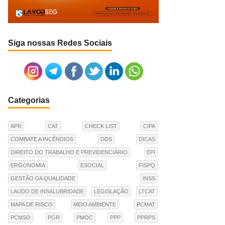
Siga nossas Redes Sociais
Categorias
APR
CAT
CHECK LIST
CIPA
COMBATE A INCÊNDIOS
DDS
DICAS
DIREITO DO TRABALHO E PREVIDENCIÁRIO
EPI
ERGONOMIA
ESOCIAL
FISPQ
GESTÃO DA QUALIDADE
INSS
LAUDO DE INSALUBRIDADE
LEGISLAÇÃO
LTCAT
MAPA DE RISCO
MEIO AMBIENTE
PCMAT
PCMSO
PGR
PMOC
PPP
PPRPS