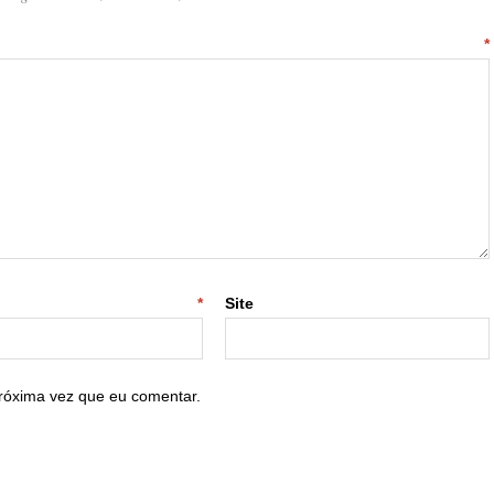
ntário
*
-mail
*
Site
róxima vez que eu comentar.