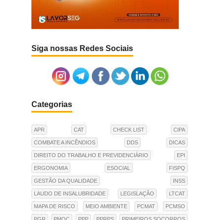
Siga nossas Redes Sociais
Categorias
APR
CAT
CHECK LIST
CIPA
COMBATE A INCÊNDIOS
DDS
DICAS
DIREITO DO TRABALHO E PREVIDENCIÁRIO
EPI
ERGONOMIA
ESOCIAL
FISPQ
GESTÃO DA QUALIDADE
INSS
LAUDO DE INSALUBRIDADE
LEGISLAÇÃO
LTCAT
MAPA DE RISCO
MEIO AMBIENTE
PCMAT
PCMSO
PGR
PMOC
PPP
PPRPS
PRIMEIROS SOCORROS