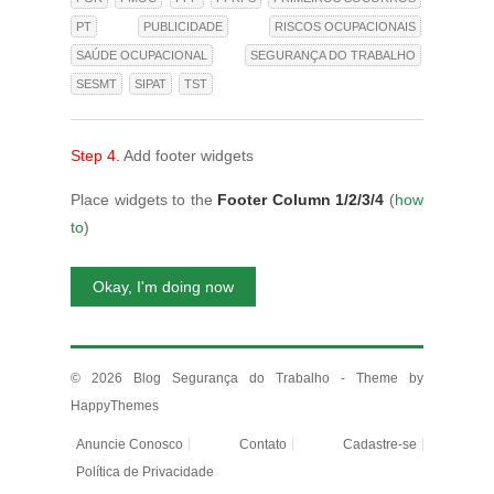
PT
PUBLICIDADE
RISCOS OCUPACIONAIS
SAÚDE OCUPACIONAL
SEGURANÇA DO TRABALHO
SESMT
SIPAT
TST
Step 4.
Add footer widgets
Place widgets to the
Footer Column 1/2/3/4
(
how
to
)
Okay, I'm doing now
© 2026
Blog Segurança do Trabalho
- Theme by
HappyThemes
Anuncie Conosco
Contato
Cadastre-se
Política de Privacidade